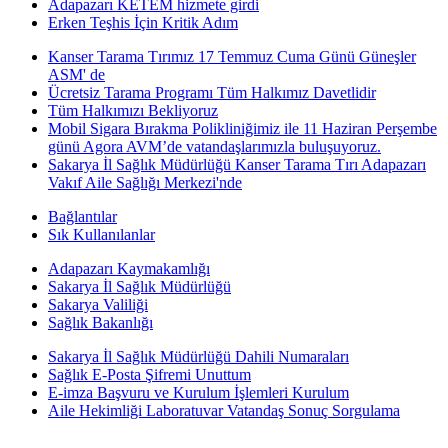
Adapazarı KETEM hizmete girdi
Erken Teşhis İçin Kritik Adım
Kanser Tarama Tırımız 17 Temmuz Cuma Günü Güneşler
ASM' de
Ücretsiz Tarama Programı Tüm Halkımız Davetlidir
Tüm Halkımızı Bekliyoruz
Mobil Sigara Bırakma Polikliniğimiz ile 11 Haziran Perşembe
günü Agora AVM’de vatandaşlarımızla buluşuyoruz.
Sakarya İl Sağlık Müdürlüğü Kanser Tarama Tırı Adapazarı
Vakıf Aile Sağlığı Merkezi'nde
Bağlantılar
Sık Kullanılanlar
Adapazarı Kaymakamlığı
Sakarya İl Sağlık Müdürlüğü
Sakarya Valiliği
Sağlık Bakanlığı
Sakarya İl Sağlık Müdürlüğü Dahili Numaraları
Sağlık E-Posta Şifremi Unuttum
E-imza Başvuru ve Kurulum İşlemleri Kurulum
Aile Hekimliği Laboratuvar Vatandaş Sonuç Sorgulama