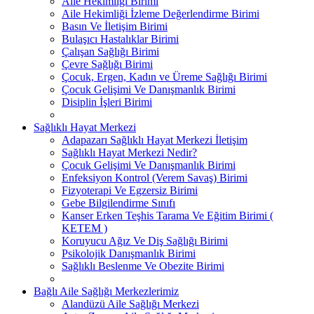
Aile Hekimliği Birimi
Aile Hekimliği İzleme Değerlendirme Birimi
Basın Ve İletişim Birimi
Bulaşıcı Hastalıklar Birimi
Çalışan Sağlığı Birimi
Çevre Sağlığı Birimi
Çocuk, Ergen, Kadın ve Üreme Sağlığı Birimi
Çocuk Gelişimi Ve Danışmanlık Birimi
Disiplin İşleri Birimi
Sağlıklı Hayat Merkezi
Adapazarı Sağlıklı Hayat Merkezi İletişim
Sağlıklı Hayat Merkezi Nedir?
Çocuk Gelişimi Ve Danışmanlık Birimi
Enfeksiyon Kontrol (Verem Savaş) Birimi
Fizyoterapi Ve Egzersiz Birimi
Gebe Bilgilendirme Sınıfı
Kanser Erken Teşhis Tarama Ve Eğitim Birimi (
KETEM )
Koruyucu Ağız Ve Diş Sağlığı Birimi
Psikolojik Danışmanlık Birimi
Sağlıklı Beslenme Ve Obezite Birimi
Bağlı Aile Sağlığı Merkezlerimiz
Alandüzü Aile Sağlığı Merkezi